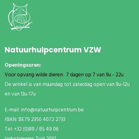
Natuurhulpcentrum VZW
Openingsuren:
Voor opvang wilde dieren: 7 dagen op 7 van 9u - 22u
De winkel is van maandag tot zaterdag open van 9u-12u
en van 13u-17u
E-mail:
info@natuurhulpcentrum.be
IBAN: BE79 2350 4072 2733
T
el: +32 (0)89 / 85 49 06
Industrieweg Zuid
2051