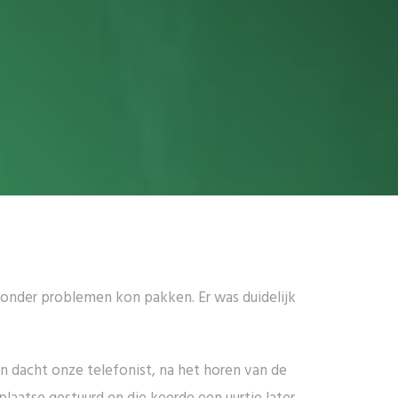
onder problemen kon pakken. Er was duidelijk
n dacht onze telefonist, na het horen van de