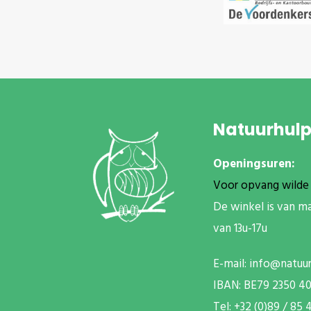
Natuurhul
Openingsuren:
Voor opvang wilde 
De winkel is van m
van 13u-17u
E-mail:
info@natuu
IBAN: BE79 2350 4
T
el: +32 (0)89 / 85 