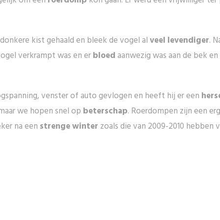
gelijk om een
roerdomp
kon gaan. Er werd een vrijwilliger ter
donkere kist gehaald en bleek de vogel al
veel levendiger
. 
vogel verkrampt was en er
bloed
aanwezig was aan de bek en 
gspanning, venster of auto gevlogen en heeft hij er een
hers
 maar we hopen snel op
beterschap
. Roerdompen zijn een er
eker na een
strenge winter
zoals die van 2009-2010 hebben ve