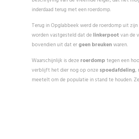
beschrijving van de vreemde reiger, dat het mo
inderdaad terug met een roerdomp.
Terug in Opglabbeek werd de roerdomp uit zijn 
worden vastgesteld dat de
linkerpoot
van de 
bovendien uit dat er
geen breuken
waren.
Waarschijnlijk is deze
roerdomp
tegen een hoo
verblijft het dier nog op onze
spoedafdeling
,
meetelt om de populatie in stand te houden. Z