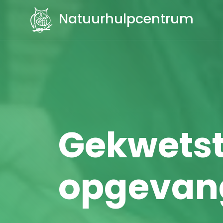
Natuurhulpcentrum
Gekwets
opgevang