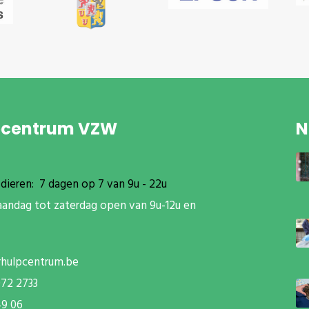
pcentrum VZW
N
dieren: 7 dagen op 7 van 9u - 22u
aandag tot zaterdag open van 9u-12u en
rhulpcentrum.be
072 2733
49 06