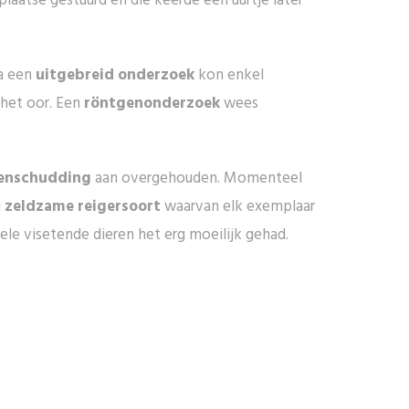
 plaatse gestuurd en die keerde een uurtje later
Na een
uitgebreid onderzoek
kon enkel
het oor. Een
röntgenonderzoek
wees
enschudding
aan overgehouden. Momenteel
g
zeldzame reigersoort
waarvan elk exemplaar
le visetende dieren het erg moeilijk gehad.