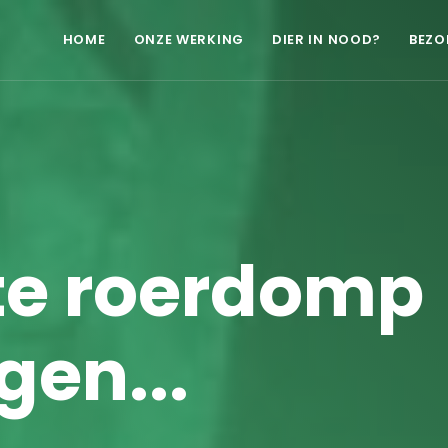
HOME
ONZE WERKING
DIER IN NOOD?
BEZO
te roerdomp
en...