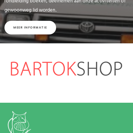
rondleiding boeken, deelnemen aan onze activiteiten of
gewoonweg lid worden..
MEER INFORMATIE