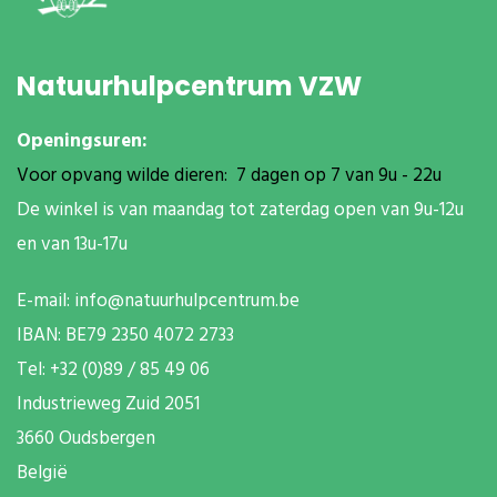
Natuurhulpcentrum VZW
Openingsuren:
Voor opvang wilde dieren: 7 dagen op 7 van 9u - 22u
De winkel is van maandag tot zaterdag open van 9u-12u
en van 13u-17u
E-mail:
info@natuurhulpcentrum.be
IBAN: BE79 2350 4072 2733
T
el: +32 (0)89 / 85 49 06
Industrieweg Zuid
2051
3660 Oudsbergen
België