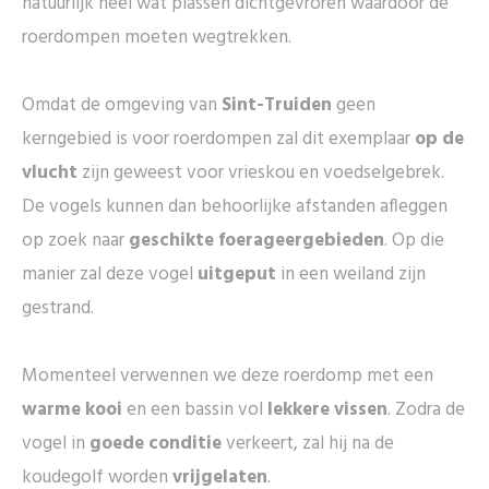
natuurlijk heel wat plassen dichtgevroren waardoor de
roerdompen moeten wegtrekken.
Omdat de omgeving van
Sint-Truiden
geen
kerngebied is voor roerdompen zal dit exemplaar
op de
vlucht
zijn geweest voor vrieskou en voedselgebrek.
De vogels kunnen dan behoorlijke afstanden afleggen
op zoek naar
geschikte foerageergebieden
. Op die
manier zal deze vogel
uitgeput
in een weiland zijn
gestrand.
Momenteel verwennen we deze roerdomp met een
warme kooi
en een bassin vol
lekkere vissen
. Zodra de
vogel in
goede conditie
verkeert, zal hij na de
koudegolf worden
vrijgelaten
.