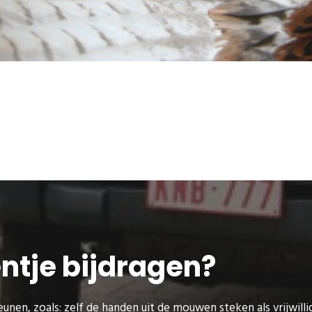
eentje bijdragen?
unen, zoals: zelf de handen uit de mouwen steken als vrijwilli