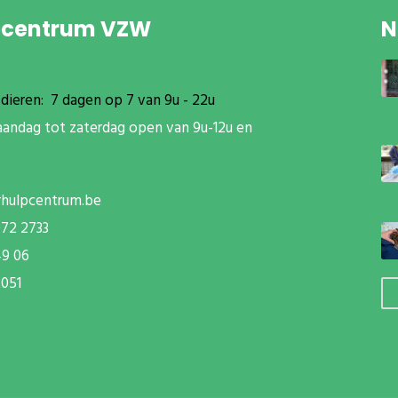
pcentrum VZW
N
dieren: 7 dagen op 7 van 9u - 22u
aandag tot zaterdag open van 9u-12u en
rhulpcentrum.be
072 2733
49 06
051