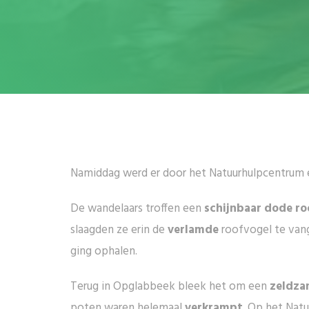
Namiddag werd er door het Natuurhulpcentrum e
De wandelaars troffen een
schijnbaar dode ro
slaagden ze erin de
verlamde
roofvogel te van
ging ophalen.
Terug in Opglabbeek bleek het om een
zeldza
poten waren helemaal
verkrampt
. Op het Nat