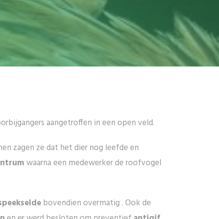
rbijgangers aangetroffen in een open veld.
men zagen ze dat het dier nog leefde en
entrum
waarna een medewerker de roofvogel
speekselde
bovendien overmatig . Ook de
en
en er werd besloten om preventief
antigif