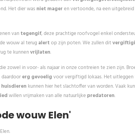
ond. Het dier was
niet mager
en vertoonde, na een uitgebrei
dienen van
tegengif
, deze prachtige roofvogel enkel onderst
 de wouw al terug
alert
op zijn poten. We zullen dit
vergiftig
rug te kunnen
vrijlaten
.
die zowel in voor- als najaar in onze contreien te zien zijn. B
n daardoor
erg gevoelig
voor vergiftigd lokaas. Het uitleggen 
k
huisdieren
kunnen hier het slachtoffer van worden. Vaak ku
ied
willen vrijmaken van alle natuurlijke
predatoren
.
ode wouw Elen'
Elen.