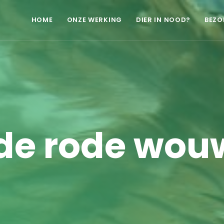
HOME
ONZE WERKING
DIER IN NOOD?
BEZO
de rode wouw