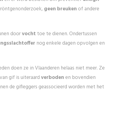
d röntgenonderzoek,
geen breuken
of andere
eunen door
vocht
toe te dienen. Ondertussen
ingsslachtoffer
nog enkele dagen opvolgen en
roeden doen ze in Vlaanderen helaas niet meer. Ze
van gif is uiteraard
verboden
en bovendien
nnen de gifleggers geassocieerd worden met het