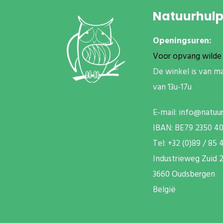
Natuurhul
Openingsuren:
Voor opvang wilde 
De winkel is van m
van 13u-17u
E-mail:
info@natuu
IBAN: BE79 2350 4
T
el: +32 (0)89 / 85 
Industrieweg Zuid
2
3660 Oudsbergen
België