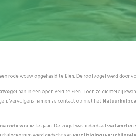
en rode wouw opgehaald te Elen. De roofvogel werd door voo
ofvogel
aan in een open veld te Elen. Toen ze dichterbij kwa
gen. Vervolgens namen ze contact op met het
Natuurhulpc
me rode wouw
te gaan. De vogel was inderdaad
verlamd
en
uurhulpcentrum werd gedacht aan
vergiftigingsverschijnsel