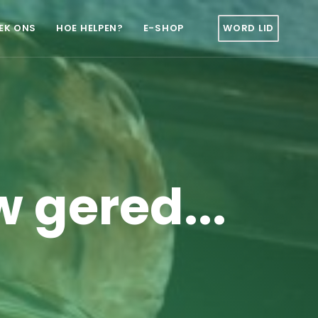
EK ONS
HOE HELPEN?
E-SHOP
WORD LID
 gered...