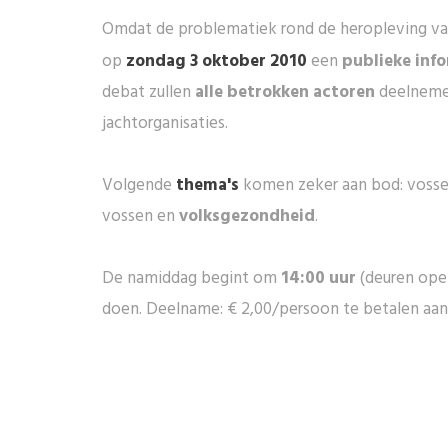
Omdat de problematiek rond de heropleving van
op
zondag 3 oktober 2010
een
publieke inf
debat zullen
alle betrokken actoren
deelnemen
jachtorganisaties.
Volgende
thema's
komen zeker aan bod: vosse
vossen en
volksgezondheid
.
De namiddag begint om
14:00 uur
(deuren open
doen. Deelname: € 2,00/persoon te betalen aan