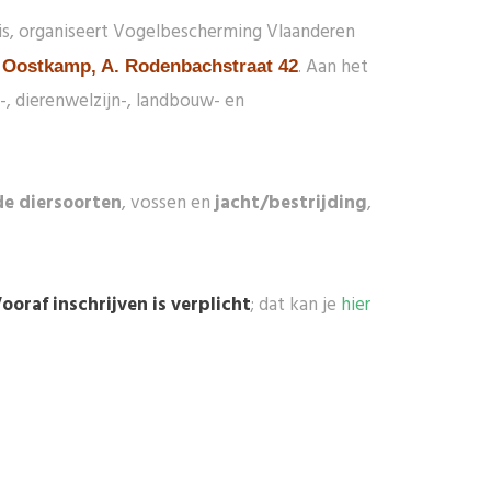
is, organiseert Vogelbescherming Vlaanderen
. Aan het
0 Oostkamp, A. Rodenbachstraat 42
-, dierenwelzijn-, landbouw- en
de diersoorten
, vossen en
jacht/bestrijding
,
ooraf inschrijven is verplicht
; dat kan je
hier