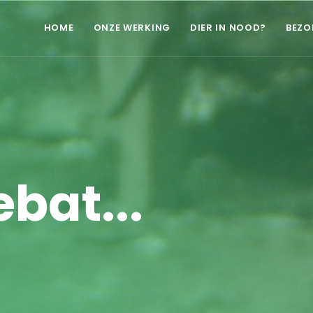
HOME
ONZE WERKING
DIER IN NOOD?
BEZO
bat...