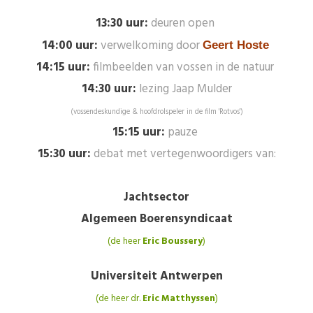
13:30 uur:
deuren open
14:00 uur:
verwelkoming door
Geert Hoste
14:15 uur:
filmbeelden van vossen in de natuur
14:30 uur:
lezing Jaap Mulder
(vossendeskundige & hoofdrolspeler in de film 'Rotvos')
15:15 uur:
pauze
15:30 uur:
debat met vertegenwoordigers van:
Jachtsector
Algemeen Boerensyndicaat
(de heer
Eric Boussery
)
Universiteit Antwerpen
(de heer dr.
Eric Matthyssen
)