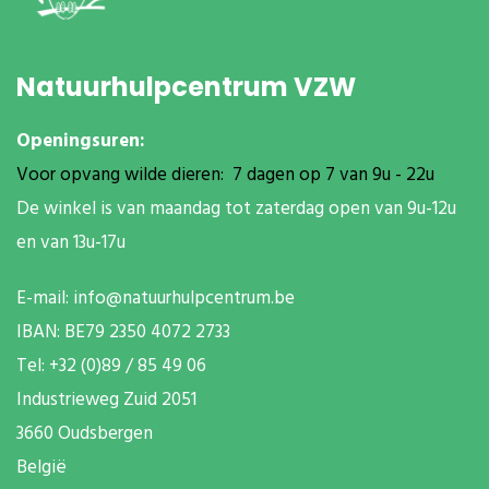
Natuurhulpcentrum VZW
Openingsuren:
Voor opvang wilde dieren: 7 dagen op 7 van 9u - 22u
De winkel is van maandag tot zaterdag open van 9u-12u
en van 13u-17u
E-mail:
info@natuurhulpcentrum.be
IBAN: BE79 2350 4072 2733
T
el: +32 (0)89 / 85 49 06
Industrieweg Zuid
2051
3660 Oudsbergen
België