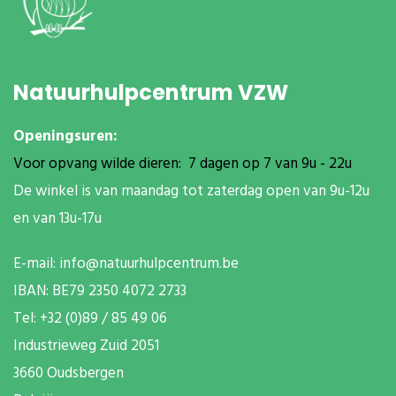
Natuurhulpcentrum VZW
Openingsuren:
Voor opvang wilde dieren: 7 dagen op 7 van 9u - 22u
De winkel is van maandag tot zaterdag open van 9u-12u
en van 13u-17u
E-mail:
info@natuurhulpcentrum.be
IBAN: BE79 2350 4072 2733
T
el: +32 (0)89 / 85 49 06
Industrieweg Zuid
2051
3660 Oudsbergen