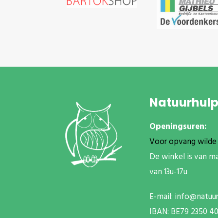
Natuurhul
Openingsuren:
Voor opvang wilde 
De winkel is van m
van 13u-17u
E-mail:
info@natuu
IBAN: BE79 2350 4