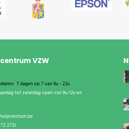
pcentrum VZW
N
dieren: 7 dagen op 7 van 9u - 22u
aandag tot zaterdag open van 9u-12u en
rhulpcentrum.be
072 2733