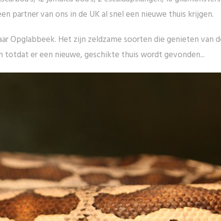
n partner van ons in de UK al snel een nieuwe thuis krijgen.
 Opglabbeek. Het zijn zeldzame soorten die genieten van d
m totdat er een nieuwe, geschikte thuis wordt gevonden...