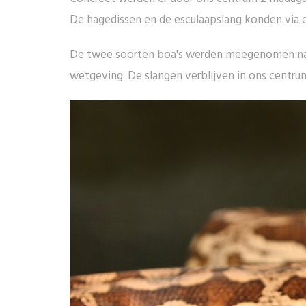
De hagedissen en de esculaapslang konden via ee
De twee soorten boa's werden meegenomen naar
wetgeving. De slangen verblijven in ons centru