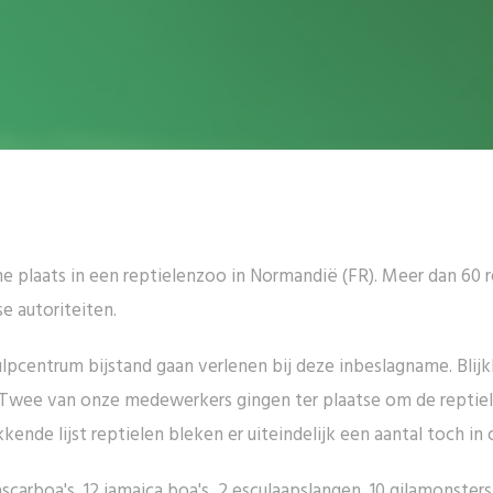
me plaats in een reptielenzoo in Normandië (FR). Meer dan 60
e autoriteiten.
lpcentrum bijstand gaan verlenen bij deze inbeslagname. Blijk
 Twee van onze medewerkers gingen ter plaatse om de reptiel
de lijst reptielen bleken er uiteindelijk een aantal toch in o
carboa's, 12 jamaica boa's, 2 esculaapslangen, 10 gilamonste