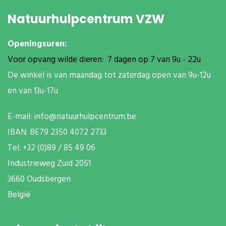
Natuurhulpcentrum VZW
Openingsuren:
Voor opvang wilde dieren: 7 dagen op 7 van 9u - 22u
De winkel is van maandag tot zaterdag open van 9u-12u
en van 13u-17u
E-mail:
info@natuurhulpcentrum.be
IBAN: BE79 2350 4072 2733
T
el: +32 (0)89 / 85 49 06
Industrieweg Zuid
2051
3660 Oudsbergen
België