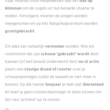
Vaak moeten onze medewerkers dan het
dak op
klimmen
om de vogels uit hun benarde situatie te
redden. Vervolgens moeten de jongen worden
meegenomen en op het Natuurhulpcentrum worden
grootgebracht
.
Dit alles kan natuurlijk
vermeden
worden. Wie wil
voorkomen dat zijn
schouw 'gekraakt' wordt
door
kauwen (of een bosuil) onderneemt best
nu al actie
:
plaats een
stevige draad of rooster
over je
schouwopeningen zodat de kauwen er niet meer in
kunnen. Op die manier
bespaar
je heel wat
dierenleed
én hoef je geen schoorsteenveger te laten komen om
het nest achteraf op te ruimen.