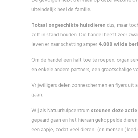
De gevolgen hebt u al vaak op deze website of 
uiteindelijk heel de familie.
Totaal ongeschikte huisdieren
dus, maar toch 
zelf in stand houden. Die handel heeft zeer zw
leven er naar schatting amper
4.000 wilde be
Om de handel een halt toe te roepen, organiser
en enkele andere partners, een grootschalige v
Vrijwilligers delen zonneschermen en flyers ui
gaan.
Wij als Natuurhulpcentrum
steunen deze acti
gepaard gaan en het hieraan gekoppelde dieren
een aapje, zodat veel dieren- (en mensen-)leed 