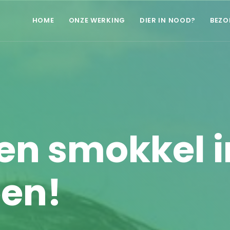
HOME
ONZE WERKING
DIER IN NOOD?
BEZO
gen smokkel i
en!