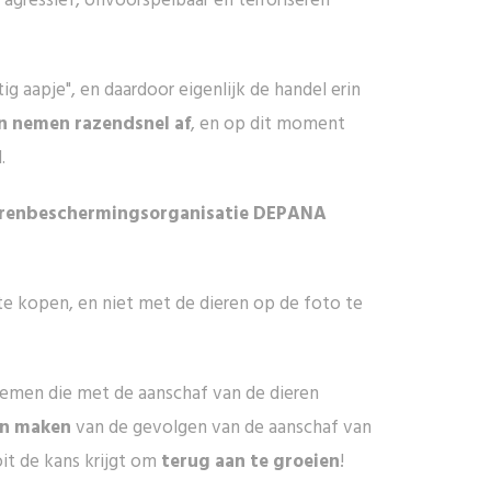
agressief, onvoorspelbaar en terroriseren
tig aapje", en daardoor eigenlijk de handel erin
n nemen razendsnel af
, en op dit moment
.
erenbeschermingsorganisatie DEPANA
te kopen, en niet met de dieren op de foto te
blemen die met de aanschaf van de dieren
an maken
van de gevolgen van de aanschaf van
it de kans krijgt om
terug aan te groeien
!