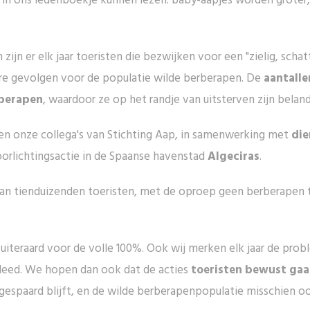
in ons ledenboekje kunnen lezen: baby-aapjes worden groter, 
zijn er elk jaar toeristen die bezwijken voor een "zielig, schat
are gevolgen voor de populatie wilde berberapen. De
aantalle
rberapen
, waardoor ze op het randje van uitsterven zijn beland
en onze collega's van Stichting Aap, in samenwerking met
di
oorlichtingsactie in de Spaanse havenstad
Algeciras
.
t aan tienduizenden toeristen, met de oproep geen berberapen 
e
uiteraard voor de volle 100%. Ook wij merken elk jaar de pro
leed. We hopen dan ook dat de acties
toeristen bewust ga
gespaard blijft, en de wilde berberapenpopulatie misschien oo