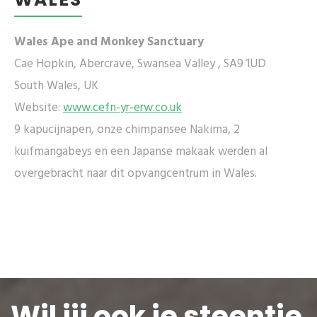
Wales Ape and Monkey Sanctuary
Cae Hopkin, Abercrave, Swansea Valley , SA9 1UD
South Wales, UK
Website:
www.cefn-yr-erw.co.uk
9 kapucijnapen, onze chimpansee Nakima, 2
kuifmangabeys en een Japanse makaak werden al
overgebracht naar dit opvangcentrum in Wales.
Wil jij ook je steentje