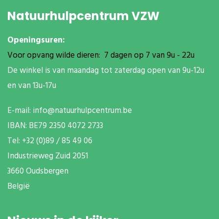
Natuurhulpcentrum VZW
Openingsuren:
Voor opvang wilde dieren: 7 dagen op 7 van 9u - 22u
De winkel is van maandag tot zaterdag open van 9u-12u
en van 13u-17u
E-mail:
info@natuurhulpcentrum.be
IBAN: BE79 2350 4072 2733
T
el: +32 (0)89 / 85 49 06
Industrieweg Zuid
2051
3660 Oudsbergen
België