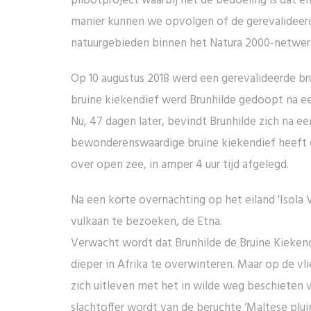
pilootproject waarbij het de bedoeling is dat 
manier kunnen we opvolgen of de gerevalideerde
natuurgebieden binnen het Natura 2000-netwer
Op 10 augustus 2018 werd een gerevalideerde br
bruine kiekendief werd Brunhilde gedoopt na 
Nu, 47 dagen later, bevindt Brunhilde zich na e
bewonderenswaardige bruine kiekendief heeft de
over open zee, in amper 4 uur tijd afgelegd.
Na een korte overnachting op het eiland 'Isola 
vulkaan te bezoeken, de Etna.
Verwacht wordt dat Brunhilde de Bruine Kiekend
dieper in Afrika te overwinteren. Maar op de vli
zich uitleven met het in wilde weg beschieten 
slachtoffer wordt van de beruchte ‘Maltese plui