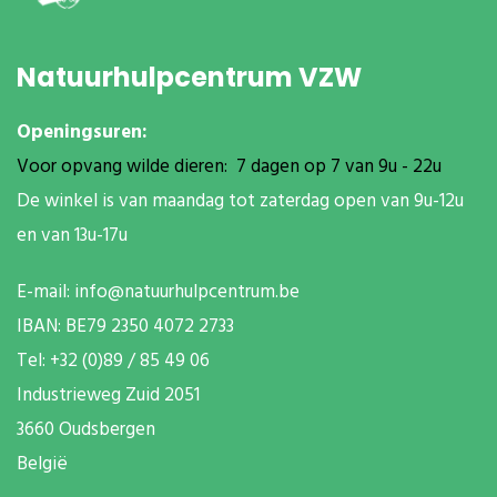
Natuurhulpcentrum VZW
Openingsuren:
Voor opvang wilde dieren: 7 dagen op 7 van 9u - 22u
De winkel is van maandag tot zaterdag open van 9u-12u
en van 13u-17u
E-mail:
info@natuurhulpcentrum.be
IBAN: BE79 2350 4072 2733
T
el: +32 (0)89 / 85 49 06
Industrieweg Zuid
2051
3660 Oudsbergen
België