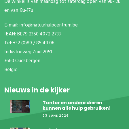
De winkel is van maandag tot zaterdag open van 9u-12u
en van 13u-17u
E-mail:
info@natuurhulpcentrum.be
IBAN: BE79 2350 4072 2733
T
el: +32 (0)89 / 85 49 06
Industrieweg Zuid
2051
3660 Oudsbergen
België
Nieuws in de kijker
Tantor en andere dieren
kunnen alle hulp gebruiken!
23 JUNE 2026