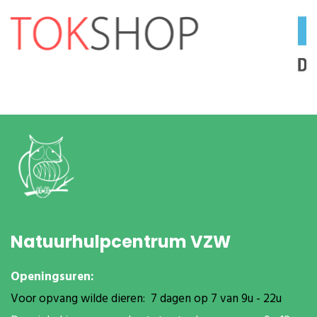
Natuurhulpcentrum VZW
Openingsuren:
Voor opvang wilde dieren: 7 dagen op 7 van 9u - 22u