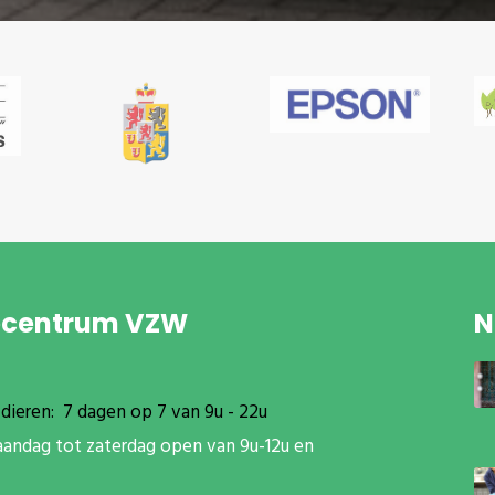
pcentrum VZW
N
dieren: 7 dagen op 7 van 9u - 22u
aandag tot zaterdag open van 9u-12u en