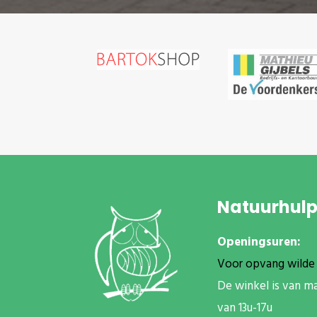
Natuurhul
Openingsuren:
Voor opvang wilde 
De winkel is van m
van 13u-17u