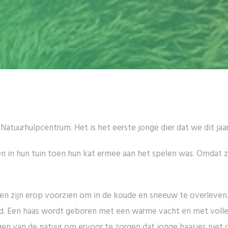
t Natuurhulpcentrum. Het is het eerste jonge dier dat we dit jaa
n in hun tuin toen hun kat ermee aan het spelen was. Omdat z
en zijn erop voorzien om in de koude en sneeuw te overleven. 
ond. Een haas wordt geboren met een warme vacht en met volle
ingen van de natuur om ervoor te zorgen dat jonge haasjes ni