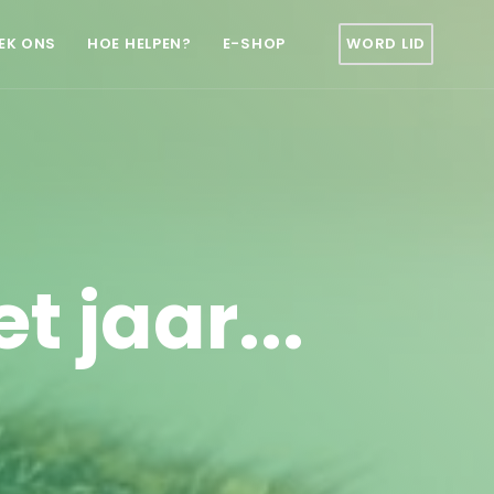
EK ONS
HOE HELPEN?
E-SHOP
WORD LID
t jaar...