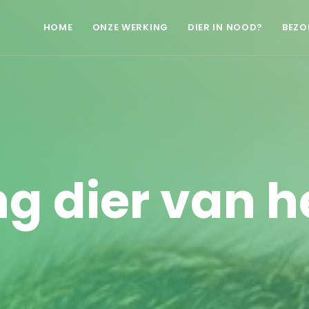
HOME
ONZE WERKING
DIER IN NOOD?
BEZO
g dier van he