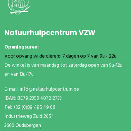
Natuurhulpcentrum VZW
Openingsuren:
Voor opvang wilde dieren: 7 dagen op 7 van 9u - 22u
De winkel is van maandag tot zaterdag open van 9u-12u
en van 13u-17u
E-mail:
info@natuurhulpcentrum.be
IBAN: BE79 2350 4072 2733
T
el: +32 (0)89 / 85 49 06
Industrieweg Zuid
2051
3660 Oudsbergen