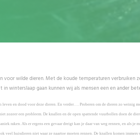
an voor wilde dieren. Met de koude temperaturen verbruiken ze
niet in winterslaap gaan kunnen wij als mensen een en ander be
en leven en dood voor deze dieren. En verder…. Proberen om de dieren zo weinig m
niet zozeer een probleem. De knallen en de open spattende vuurbollen doen de dieren
aniek raken. Als er ergens een gevaar dreigt kan je daar van weg rennen, en als je mer
ook veel huisdieren niet waar ze naartoe moeten rennen. De knallen komen immers va