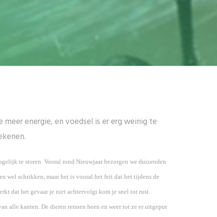
 meer energie, en voedsel is er erg weinig te
tekenen.
ogelijk te storen. Vooral rond Nieuwjaar bezorgen we duizenden
 wel schrikken, maar het is vooral het feit dat het tijdens de
kt dat het gevaar je niet achtervolgt kom je snel tot rust.
n alle kanten. De dieren rennen heen en weer tot ze er uitgeput