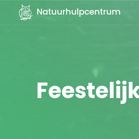
Natuurhulpcentrum
Feestelij