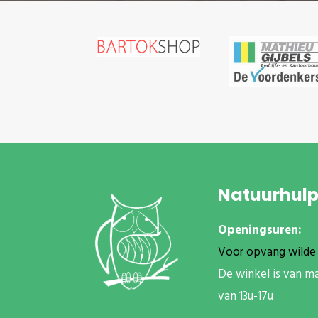
Natuurhul
Openingsuren:
Voor opvang wilde 
De winkel is van m
van 13u-17u