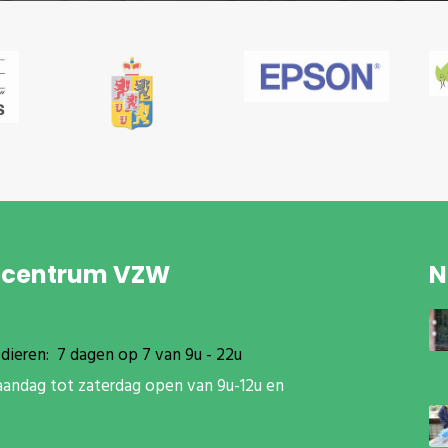
pcentrum VZW
N
dieren: 7 dagen op 7 van 9u - 22u
aandag tot zaterdag open van 9u-12u en