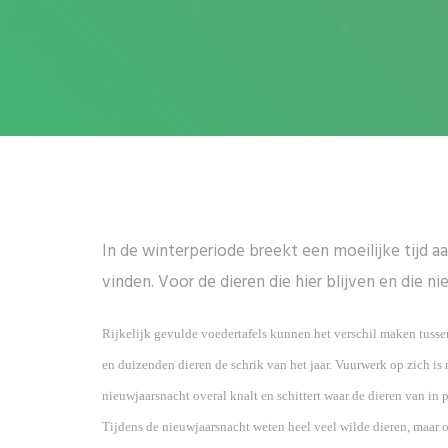
In de winterperiode breekt een moeilijke tijd a
vinden. Voor de dieren die hier blijven en die 
Rijkelijk gevulde voedertafels kunnen het verschil maken tuss
en duizenden dieren de schrik van het jaar. Vuurwerk op zich is 
nieuwjaarsnacht overal knalt en schittert waar de dieren van in p
Tijdens de nieuwjaarsnacht weten heel veel wilde dieren, maar 