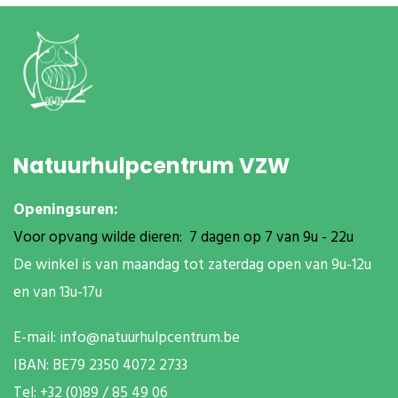
Natuurhulpcentrum VZW
Openingsuren:
Voor opvang wilde dieren: 7 dagen op 7 van 9u - 22u
De winkel is van maandag tot zaterdag open van 9u-12u
en van 13u-17u
E-mail:
info@natuurhulpcentrum.be
IBAN: BE79 2350 4072 2733
T
el: +32 (0)89 / 85 49 06