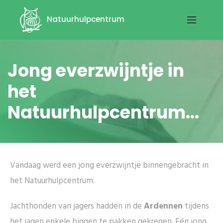
Natuurhulpcentrum
Jong everzwijntje in
het
Natuurhulpcentrum...
Vandaag werd een jong everzwijntje binnengebracht in
het Natuurhulpcentrum.
Jachthonden van jagers hadden in de
Ardennen
tijdens
het jagen enkele biggen te pakken gekregen. Eén jong