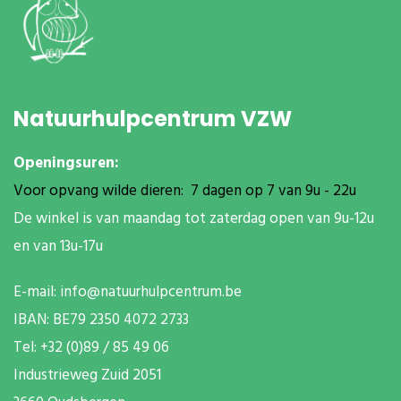
Natuurhulpcentrum VZW
Openingsuren:
Voor opvang wilde dieren: 7 dagen op 7 van 9u - 22u
De winkel is van maandag tot zaterdag open van 9u-12u
en van 13u-17u
E-mail:
info@natuurhulpcentrum.be
IBAN: BE79 2350 4072 2733
T
el: +32 (0)89 / 85 49 06
Industrieweg Zuid
2051