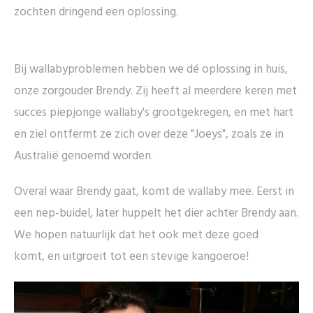
zochten dringend een oplossing.
Bij wallabyproblemen hebben we dé oplossing in huis,
onze zorgouder Brendy. Zij heeft al meerdere keren met
succes piepjonge wallaby's grootgekregen, en met hart
en ziel ontfermt ze zich over deze "Joeys", zoals ze in
Australië genoemd worden.
Overal waar Brendy gaat, komt de wallaby mee. Eerst in
een nep-buidel, later huppelt het dier achter Brendy aan.
We hopen natuurlijk dat het ook met deze goed
komt, en uitgroeit tot een stevige kangoeroe!