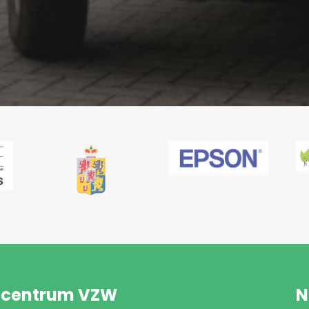
pcentrum VZW
N