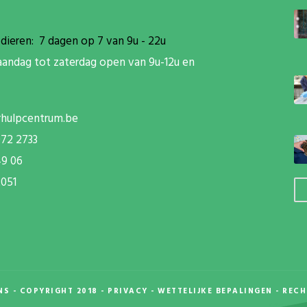
dieren: 7 dagen op 7 van 9u - 22u
aandag tot zaterdag open van 9u-12u en
rhulpcentrum.be
072 2733
49 06
051
NS
- COPYRIGHT 2018 -
PRIVACY
-
WETTELIJKE BEPALINGEN
-
RECH