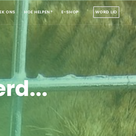
EK ONS
HOE HELPEN?
E-SHOP
WORD LID
rd...