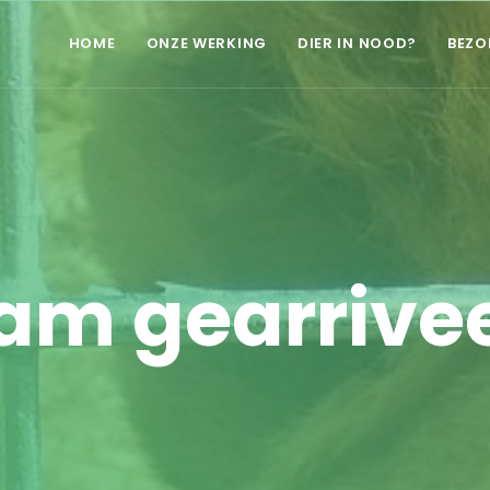
HOME
ONZE WERKING
DIER IN NOOD?
BEZO
am gearrivee