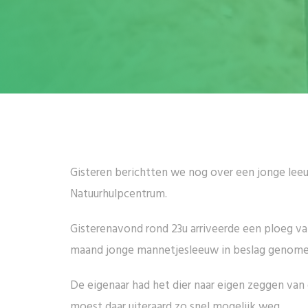
Gisteren berichtten we nog over een jonge leeuw
Natuurhulpcentrum.
Gisterenavond rond 23u arriveerde een ploeg van
maand jonge mannetjesleeuw in beslag genome
De eigenaar had het dier naar eigen zeggen van
moest daar uiteraard zo snel mogelijk weg.