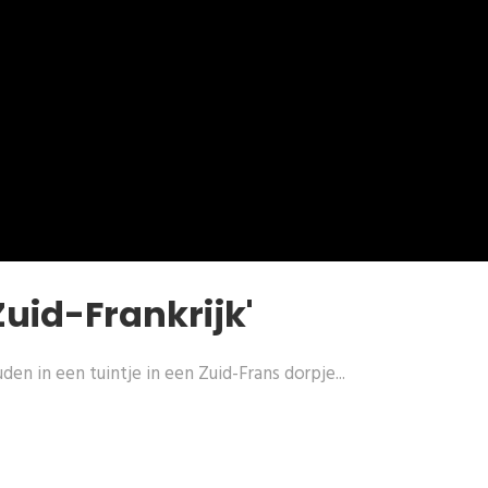
uid-Frankrijk'
n in een tuintje in een Zuid-Frans dorpje...