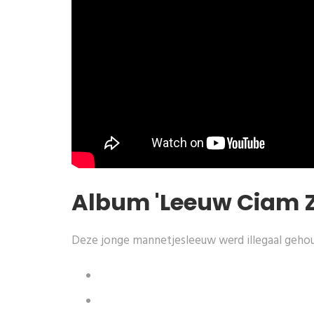
Album 'Leeuw Ciam Z
Deze jonge mannetjesleeuw werd illegaal gehoude