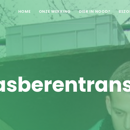
HOME
ONZE WERKING
DIER IN NOOD?
BEZO
sberentrans