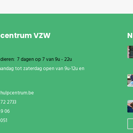
pcentrum VZW
N
dieren: 7 dagen op 7 van 9u - 22u
aandag tot zaterdag open van 9u-12u en
rhulpcentrum.be
072 2733
49 06
051