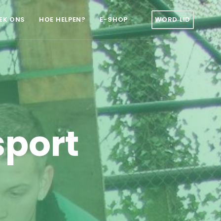
EK ONS
HOE HELPEN?
E-SHOP
WORD LID
port