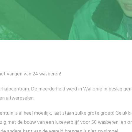
et vangen van 24 wasberen!
atuurhulpcentrum. De meerderheid werd in Wallonië in beslag
en uitwerpselen.
tuin is al heel moeilijk, laat staan zulke grote groep! Gelukk
bezig met de bouw van een luxeverblijf voor 50 wasberen, en 
 de andere kant van de wereld brengen is niet zo simpel.