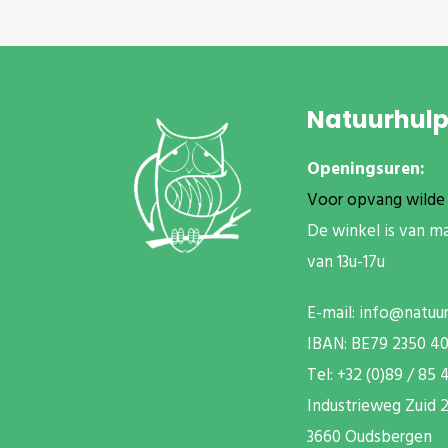
Natuurhul
Openingsuren:
Voor opvang wilde 
De winkel is van m
van 13u-17u
E-mail:
info@natuu
IBAN: BE79 2350 4
T
el: +32 (0)89 / 85 
Industrieweg Zuid
2
3660 Oudsbergen