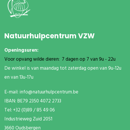
Natuurhulpcentrum VZW
Openingsuren:
Voor opvang wilde dieren: 7 dagen op 7 van 9u - 22u
De winkel is van maandag tot zaterdag open van 9u-12u
en van 13u-17u
E-mail:
info@natuurhulpcentrum.be
IBAN: BE79 2350 4072 2733
T
el: +32 (0)89 / 85 49 06
Industrieweg Zuid
2051
3660 Oudsbergen