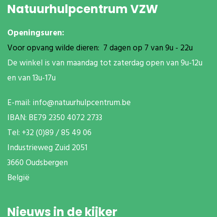
Natuurhulpcentrum VZW
Openingsuren:
Voor opvang wilde dieren: 7 dagen op 7 van 9u - 22u
De winkel is van maandag tot zaterdag open van 9u-12u
en van 13u-17u
E-mail:
info@natuurhulpcentrum.be
IBAN: BE79 2350 4072 2733
T
el: +32 (0)89 / 85 49 06
Industrieweg Zuid
2051
3660 Oudsbergen
België
Nieuws in de kijker