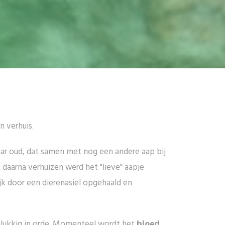
n verhuis.
ar oud, dat samen met nog een andere aap bij
 daarna verhuizen werd het "lieve" aapje
ijk door een dierenasiel opgehaald en
elukkig in orde. Momenteel wordt het
bloed