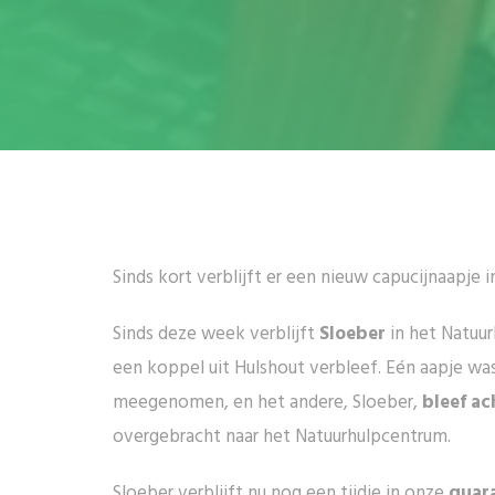
Sinds kort verblijft er een nieuw capucijnaapje 
Sinds deze week verblijft
Sloeber
in het Natuur
een koppel uit Hulshout verbleef. Eén aapje was
meegenomen, en het andere, Sloeber,
bleef ac
overgebracht naar het Natuurhulpcentrum.
Sloeber verblijft nu nog een tijdje in onze
quar