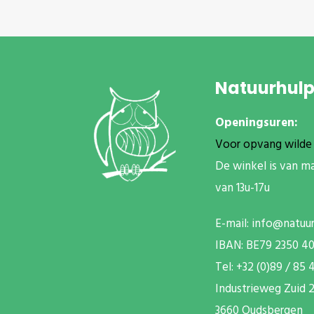
Natuurhul
Openingsuren:
Voor opvang wilde 
De winkel is van m
van 13u-17u
E-mail:
info@natuu
IBAN: BE79 2350 4
T
el: +32 (0)89 / 85 
Industrieweg Zuid
2
3660 Oudsbergen