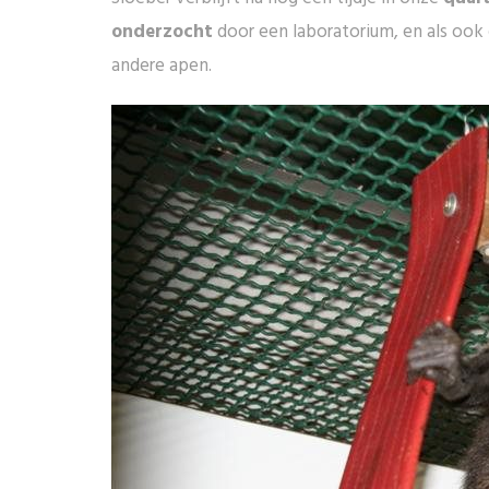
onderzocht
door een laboratorium, en als ook
andere apen.