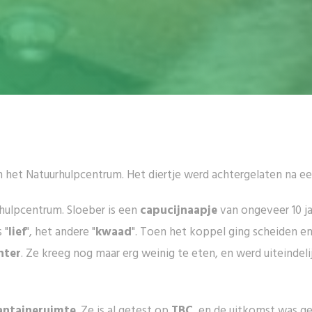
in het Natuurhulpcentrum. Het diertje werd achtergelaten na ee
hulpcentrum. Sloeber is een
capucijnaapje
van ongeveer 10 ja
 "
lief
", het andere "
kwaad
". Toen het koppel ging scheiden en
hter
. Ze kreeg nog maar erg weinig te eten, en werd uiteindel
antaineruimte
. Ze is al getest op
TBC
, en de uitkomst was g