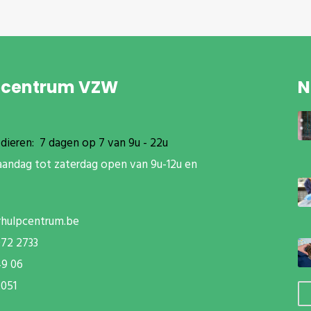
pcentrum VZW
N
dieren: 7 dagen op 7 van 9u - 22u
aandag tot zaterdag open van 9u-12u en
rhulpcentrum.be
072 2733
49 06
051