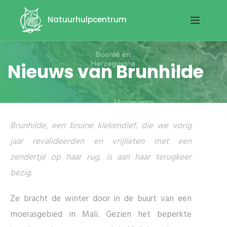
Natuurhulpcentrum
Nieuws van Brunhilde
Brunhilde, een bruine kiekendief, die we vorig
jaar revalideerden en vrijlieten met een
zendertje op haar rug, is aan haar terugkeer
bezig.
Ze bracht de winter door in de buurt van een
moerasgebied in Mali. Gezien het beperkte