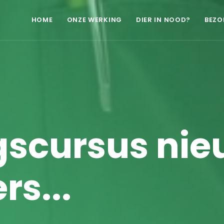
HOME
ONZE WERKING
DIER IN NOOD?
BEZO
gscursus ni
rs...