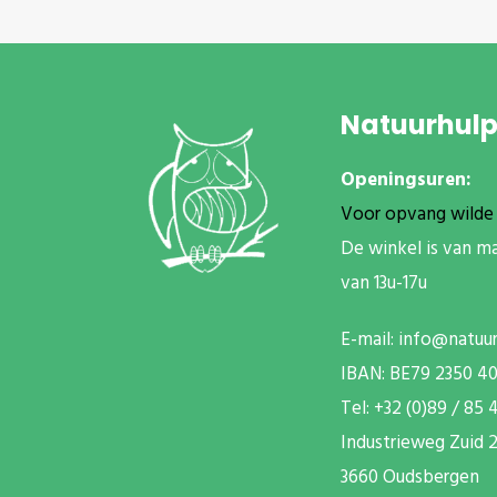
Natuurhul
Openingsuren:
Voor opvang wilde 
De winkel is van m
van 13u-17u
E-mail:
info@natuu
IBAN: BE79 2350 4
T
el: +32 (0)89 / 85 
Industrieweg Zuid
2
3660 Oudsbergen