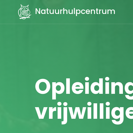
Natuurhulpcentrum
Opleidin
vrijwillige