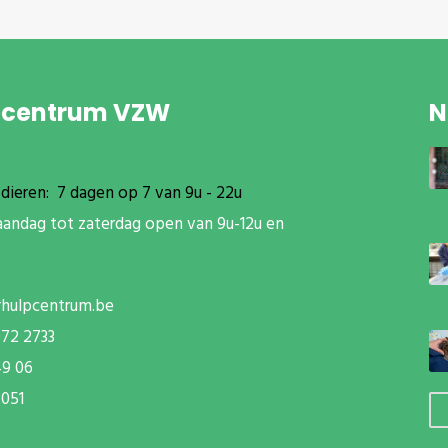
pcentrum VZW
N
dieren: 7 dagen op 7 van 9u - 22u
aandag tot zaterdag open van 9u-12u en
rhulpcentrum.be
072 2733
49 06
051