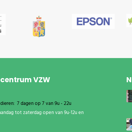
pcentrum VZW
N
dieren: 7 dagen op 7 van 9u - 22u
aandag tot zaterdag open van 9u-12u en