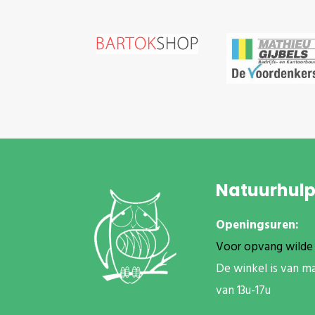
Natuurhul
Openingsuren:
Voor opvang wilde 
De winkel is van m
van 13u-17u