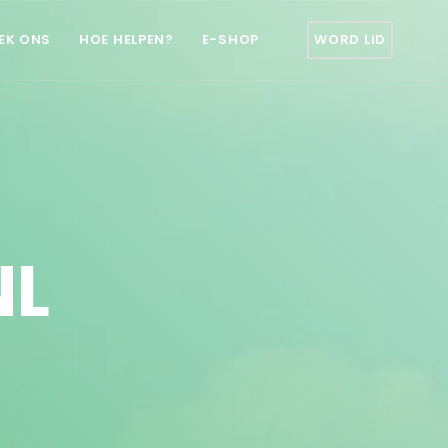
EK ONS
HOE HELPEN?
E-SHOP
WORD LID
NL