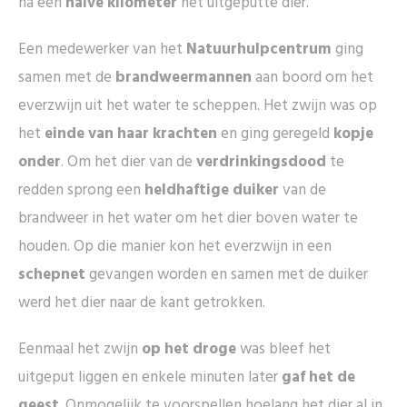
na een
halve kilometer
het uitgeputte dier.
Een medewerker van het
Natuurhulpcentrum
ging
samen met de
brandweermannen
aan boord om het
everzwijn uit het water te scheppen. Het zwijn was op
het
einde van haar krachten
en ging geregeld
kopje
onder
. Om het dier van de
verdrinkingsdood
te
redden sprong een
heldhaftige duiker
van de
brandweer in het water om het dier boven water te
houden. Op die manier kon het everzwijn in een
schepnet
gevangen worden en samen met de duiker
werd het dier naar de kant getrokken.
Eenmaal het zwijn
op het droge
was bleef het
uitgeput liggen en enkele minuten later
gaf het de
geest
. Onmogelijk te voorspellen hoelang het dier al in