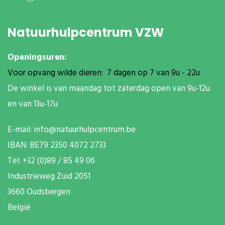
Natuurhulpcentrum VZW
Openingsuren:
Voor opvang wilde dieren: 7 dagen op 7 van 9u - 22u
De winkel is van maandag tot zaterdag open van 9u-12u
en van 13u-17u
E-mail:
info@natuurhulpcentrum.be
IBAN: BE79 2350 4072 2733
T
el: +32 (0)89 / 85 49 06
Industrieweg Zuid
2051
3660 Oudsbergen
België