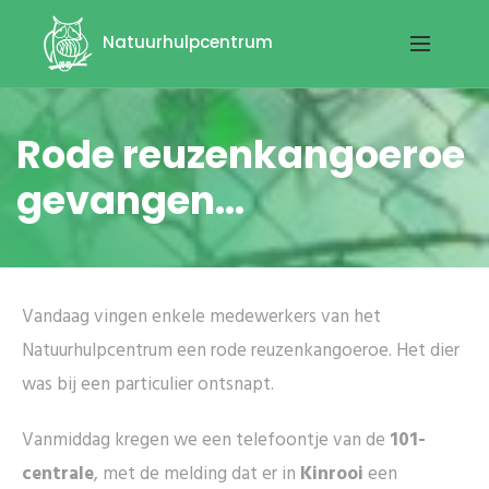
Natuurhulpcentrum
Rode reuzenkangoeroe
gevangen...
Vandaag vingen enkele medewerkers van het
Natuurhulpcentrum een rode reuzenkangoeroe. Het dier
was bij een particulier ontsnapt.
Vanmiddag kregen we een telefoontje van de
101-
centrale
, met de melding dat er in
Kinrooi
een