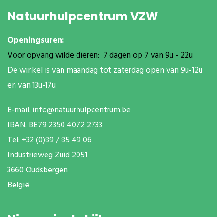
Natuurhulpcentrum VZW
Openingsuren:
Voor opvang wilde dieren: 7 dagen op 7 van 9u - 22u
De winkel is van maandag tot zaterdag open van 9u-12u
en van 13u-17u
E-mail:
info@natuurhulpcentrum.be
IBAN: BE79 2350 4072 2733
T
el: +32 (0)89 / 85 49 06
Industrieweg Zuid
2051
3660 Oudsbergen
België