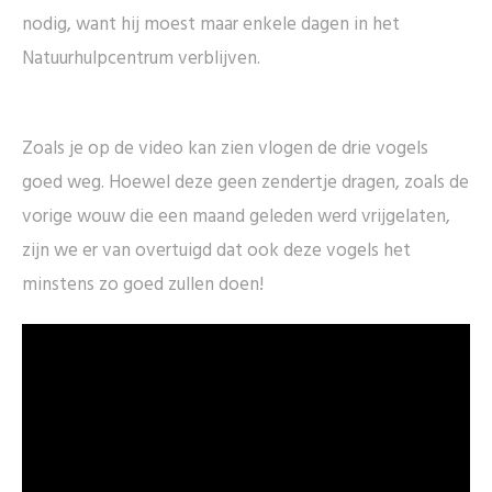
nodig, want hij moest maar enkele dagen in het
Natuurhulpcentrum verblijven.
Zoals je op de video kan zien vlogen de drie vogels
goed weg. Hoewel deze geen zendertje dragen, zoals de
vorige wouw die een maand geleden werd vrijgelaten,
zijn we er van overtuigd dat ook deze vogels het
minstens zo goed zullen doen!