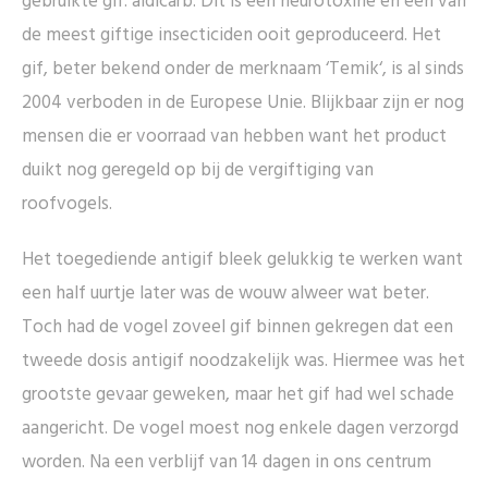
gebruikte gif: aldicarb. Dit is een neurotoxine en een van
de meest giftige insecticiden ooit geproduceerd. Het
gif, beter bekend onder de merknaam ‘Temik‘, is al sinds
2004 verboden in de Europese Unie. Blijkbaar zijn er nog
mensen die er voorraad van hebben want het product
duikt nog geregeld op bij de vergiftiging van
roofvogels.
Het toegediende antigif bleek gelukkig te werken want
een half uurtje later was de wouw alweer wat beter.
Toch had de vogel zoveel gif binnen gekregen dat een
tweede dosis antigif noodzakelijk was. Hiermee was het
grootste gevaar geweken, maar het gif had wel schade
aangericht. De vogel moest nog enkele dagen verzorgd
worden. Na een verblijf van 14 dagen in ons centrum