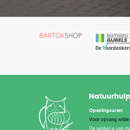
Natuurhul
Openingsuren:
Voor opvang wilde 
De winkel is van m