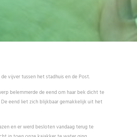
e vijver tussen het stadhuis en de Post.
orwerp belemmerde de eend om haar bek dicht te
De eend liet zich blijkbaar gemakkelijk uit het
azen en er werd besloten vandaag terug te
ht in toen onze kajakker te water ging.