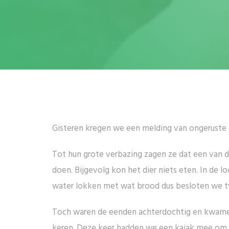
Gisteren kregen we een melding van ongeruste d
Tot hun grote verbazing zagen ze dat een van d
doen. Bijgevolg kon het dier niets eten. In de 
water lokken met wat brood dus besloten we t
Toch waren de eenden achterdochtig en kwamen 
keren. Deze keer hadden we een kajak mee om de