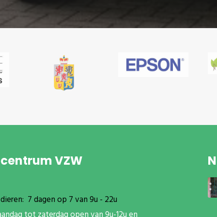
pcentrum VZW
N
dieren: 7 dagen op 7 van 9u - 22u
aandag tot zaterdag open van 9u-12u en