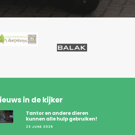
ieuws in de kijker
Tantor en andere dieren
kunnen alle hulp gebruiken!
23 JUNE 2026