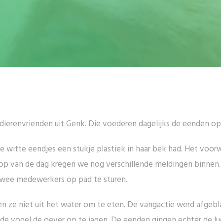
ierenvrienden uit Genk. Die voederen dagelijks de eenden op d
e witte eendjes een stukje plastiek in haar bek had. Het vo
loop van de dag kregen we nog verschillende meldingen binnen. 
wee medewerkers op pad te sturen.
ze niet uit het water om te eten. De vangactie werd afgebl
 vogel de oever op te jagen. De eenden gingen echter de luc