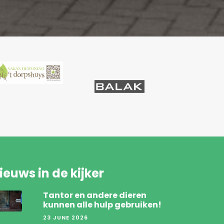
ieuws in de kijker
Tantor en andere dieren
kunnen alle hulp gebruiken!
23 JUNE 2026