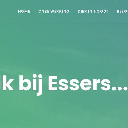
HOME
ONZE WERKING
DIER IN NOOD?
BEZO
 bij Essers..