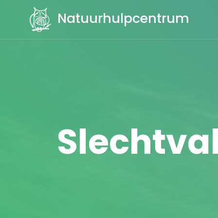
Natuurhulpcentrum
Slechtvalk