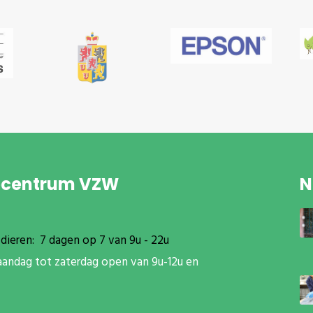
pcentrum VZW
N
dieren: 7 dagen op 7 van 9u - 22u
aandag tot zaterdag open van 9u-12u en