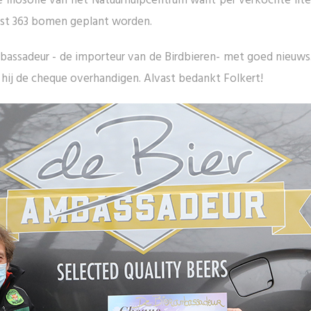
 filosofie van het Natuurhulpcentrum want per verkochte lit
iefst 363 bomen geplant worden.
sadeur - de importeur van de Birdbieren- met goed nieuws. 
ij de cheque overhandigen. Alvast bedankt Folkert!