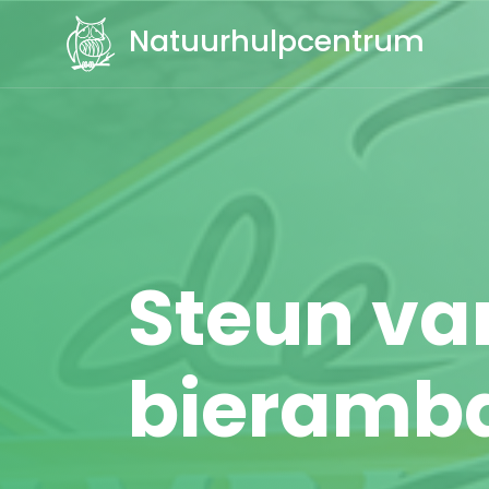
Natuurhulpcentrum
Steun va
bieramb