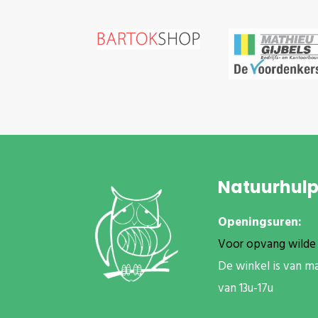
Natuurhul
Openingsuren:
Voor opvang wilde 
De winkel is van m
van 13u-17u