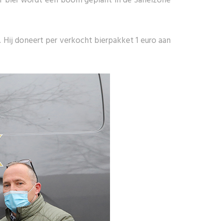
er bier wordt een boom geplant in de Sahelzone
Hij doneert per verkocht bierpakket 1 euro aan