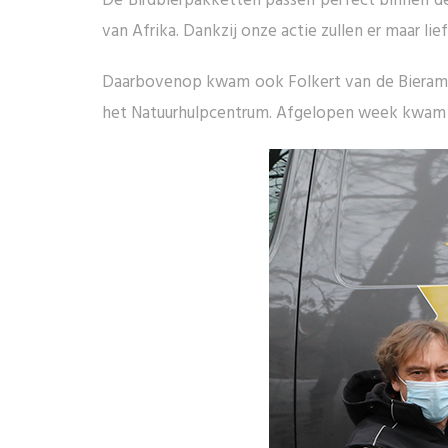
De Birdbierpakketten passen perfect binnen de
van Afrika. Dankzij onze actie zullen er maar l
Daarbovenop kwam ook Folkert van de Bierambas
het Natuurhulpcentrum. Afgelopen week kwam h