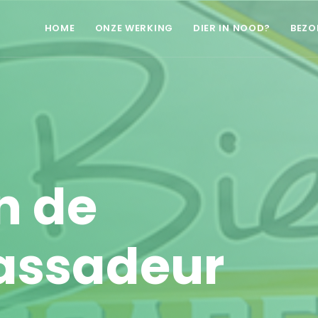
HOME
ONZE WERKING
DIER IN NOOD?
BEZO
n de
assadeur