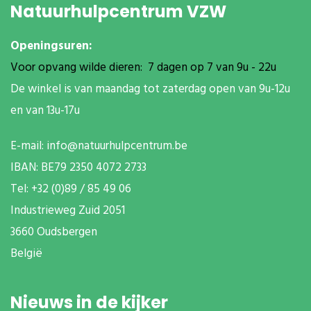
Natuurhulpcentrum VZW
Openingsuren:
Voor opvang wilde dieren: 7 dagen op 7 van 9u - 22u
De winkel is van maandag tot zaterdag open van 9u-12u
en van 13u-17u
E-mail:
info@natuurhulpcentrum.be
IBAN: BE79 2350 4072 2733
T
el: +32 (0)89 / 85 49 06
Industrieweg Zuid
2051
3660 Oudsbergen
België
Nieuws in de kijker