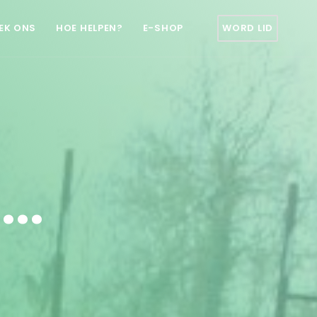
EK ONS
HOE HELPEN?
E-SHOP
WORD LID
..