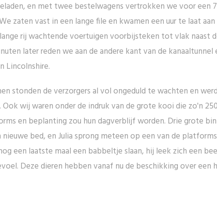
 geladen, en met twee bestelwagens vertrokken we voor een 7
We zaten vast in een lange file en kwamen een uur te laat aan 
ange rij wachtende voertuigen voorbijsteken tot vlak naast de
ten later reden we aan de andere kant van de kanaaltunnel 
n Lincolnshire.
men stonden de verzorgers al vol ongeduld te wachten en werd
 Ook wij waren onder de indruk van de grote kooi die zo'n 25
rms en beplanting zou hun dagverblijf worden. Drie grote bin
n nieuwe bed, en Julia sprong meteen op een van de platforms i
g een laatste maal een babbeltje slaan, hij leek zich een bee
voel. Deze dieren hebben vanaf nu de beschikking over een h