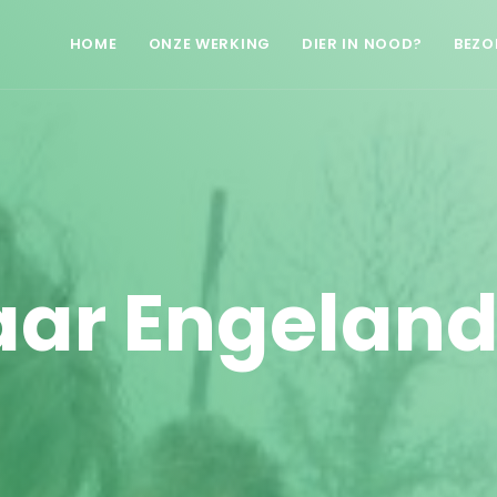
HOME
ONZE WERKING
DIER IN NOOD?
BEZO
aar Engeland.