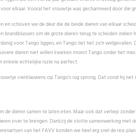
 voor elkaar. Vooral het vrouwtje was gecharmeerd door die 
n en schoven we de deur die de beide dieren van elkaar sch
 brandblussers om de grote dieren terug te scheiden indien h
danig voor Tango liggen, en Tango liet het zich welgevallen. D
ivere dieren niet willen kweken moest Tango onder het mes
enkele echtelijke ruzie na perfect.
uwtje vierklauwens op Tango's rug sprong. Dat vond hij net ie
om de dieren samen te laten eten. Maar ook dat verliep zond
eren over te brengen. Dankzij de vlotte samenwerking met de 
erenartsen van het FAVV konden we heel erg snel de reis plann