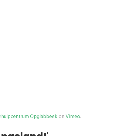
rhulpcentrum Opglabbeek
on
Vimeo
.