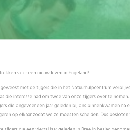
trekken voor een nieuw leven in Engeland!
geweest met de tijgers die in het Natuurhulpcentrum verblijv
as die interesse had om twee van onze tijgers over te nemen.
ijgers die ongeveer een jaar geleden bij ons binnenkwamen na 
eageren op elkaar zodat we ze moesten scheiden. Dus besloten 
tijgers die een viertal jaar geleden in Bree in beslag genomen