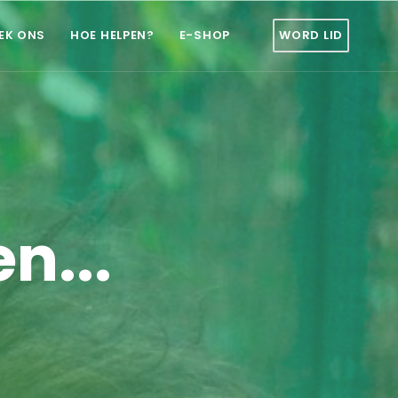
EK ONS
HOE HELPEN?
E-SHOP
WORD LID
n...