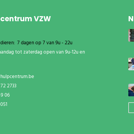
pcentrum VZW
N
dieren: 7 dagen op 7 van 9u - 22u
aandag tot zaterdag open van 9u-12u en
rhulpcentrum.be
072 2733
49 06
051