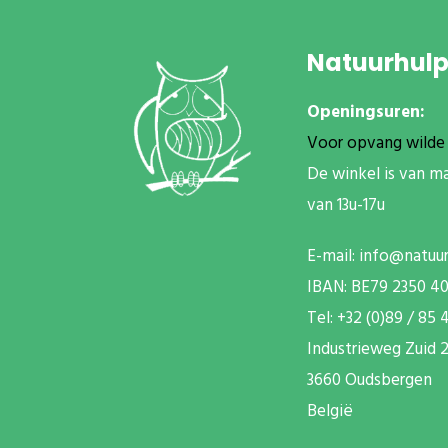
Natuurhul
Openingsuren:
Voor opvang wilde 
De winkel is van m
van 13u-17u
E-mail:
info@natuu
IBAN: BE79 2350 4
T
el: +32 (0)89 / 85 
Industrieweg Zuid
2
3660 Oudsbergen
België