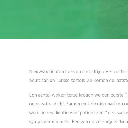
Nieuwsberichten hoeven niet altijd over zeldzam
beurt aan de Turkse tortels. Ze komen de laatst
Een aantal weken terug kregen we een eerste Tu
ogen zaten dicht. Samen met de dierenartsen ov
werd de revalidatie van "patient zero" een succ
symptomen binnen. Een van de verzorgers dacht 