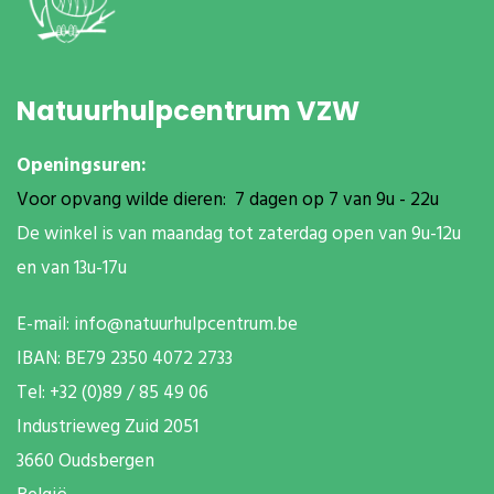
Natuurhulpcentrum VZW
Openingsuren:
Voor opvang wilde dieren: 7 dagen op 7 van 9u - 22u
De winkel is van maandag tot zaterdag open van 9u-12u
en van 13u-17u
E-mail:
info@natuurhulpcentrum.be
IBAN: BE79 2350 4072 2733
T
el: +32 (0)89 / 85 49 06
Industrieweg Zuid
2051
3660 Oudsbergen