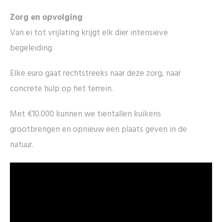
Zorg en opvolging
Van ei tot vrijlating krijgt elk dier intensieve
begeleiding.
Elke euro gaat rechtstreeks naar deze zorg, naar
concrete hulp op het terrein.
Met €10.000 kunnen we tientallen kuikens
grootbrengen en opnieuw een plaats geven in de
natuur.