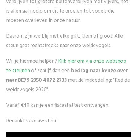
verblijven tot grotere buitenverblijven met vijvers, het
is allemaal nodig om uit te groeien tot vogels die
moeten overleven in onze natuur.
Daarom zijn we blij met elke gift, klein of groot. Alle
steun gaat rechtstreeks naar onze weidevogels.
Wil je hiermee helpen?
Klik hier om via onze webshop
te steunen
of schrijf dan een
bedrag naar keuze over
naar BE79 2350 4072 2733
met de mededeling: "Red de
weidevogels 2026".
Vanaf €40 kan je een fiscaal attest ontvangen.
Bedankt voor uw steun!