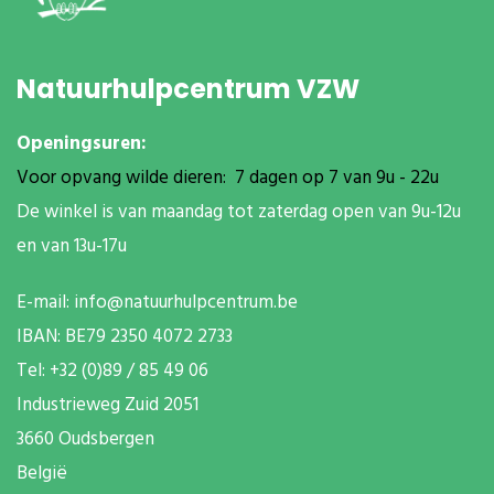
Natuurhulpcentrum VZW
Openingsuren:
Voor opvang wilde dieren: 7 dagen op 7 van 9u - 22u
De winkel is van maandag tot zaterdag open van 9u-12u
en van 13u-17u
E-mail:
info@natuurhulpcentrum.be
IBAN: BE79 2350 4072 2733
T
el: +32 (0)89 / 85 49 06
Industrieweg Zuid
2051
3660 Oudsbergen
België