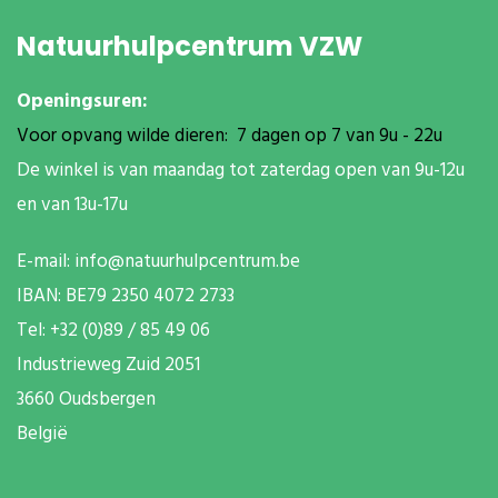
Natuurhulpcentrum VZW
Openingsuren:
Voor opvang wilde dieren: 7 dagen op 7 van 9u - 22u
De winkel is van maandag tot zaterdag open van 9u-12u
en van 13u-17u
E-mail:
info@natuurhulpcentrum.be
IBAN: BE79 2350 4072 2733
T
el: +32 (0)89 / 85 49 06
Industrieweg Zuid
2051
3660 Oudsbergen
België