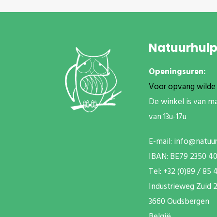
Natuurhul
Openingsuren:
Voor opvang wilde 
De winkel is van m
van 13u-17u
E-mail:
info@natuu
IBAN: BE79 2350 4
T
el: +32 (0)89 / 85 
Industrieweg Zuid
2
3660 Oudsbergen
België