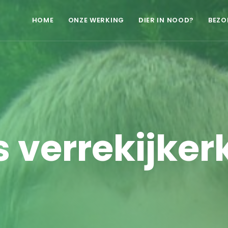
HOME
ONZE WERKING
DIER IN NOOD?
BEZO
 verrekijker