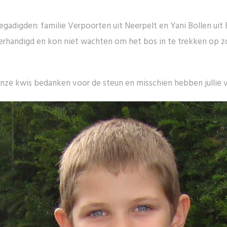
adigden: familie Verpoorten uit Neerpelt en Yani Bollen uit Bo
overhandigd en kon niet wachten om het bos in te trekken op z
ze kwis bedanken voor de steun en misschien hebben jullie 