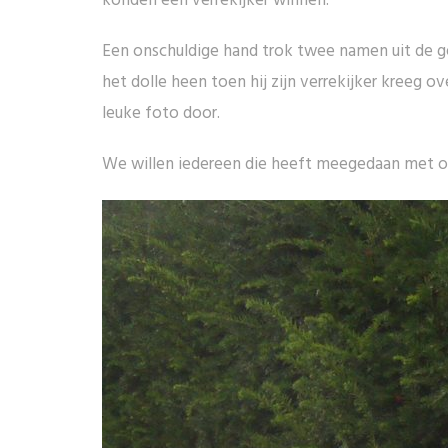
konden een verrekijker winnen.
Een onschuldige hand trok twee namen uit de geg
het dolle heen toen hij zijn verrekijker kreeg 
leuke foto door.
We willen iedereen die heeft meegedaan met on