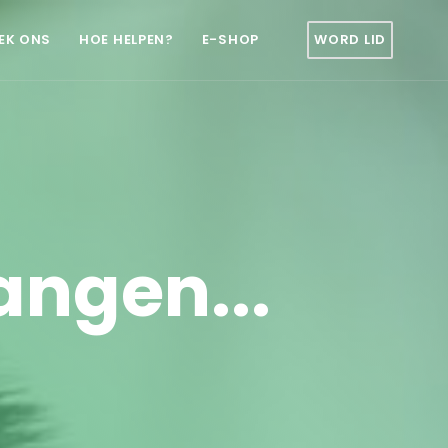
EK ONS
HOE HELPEN?
E-SHOP
WORD LID
ngen...