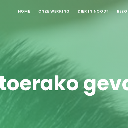
HOME
ONZE WERKING
DIER IN NOOD?
BEZO
oerako geva