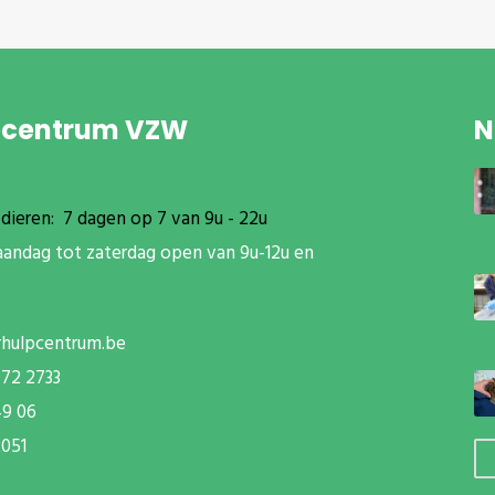
pcentrum VZW
N
dieren: 7 dagen op 7 van 9u - 22u
aandag tot zaterdag open van 9u-12u en
rhulpcentrum.be
072 2733
49 06
051