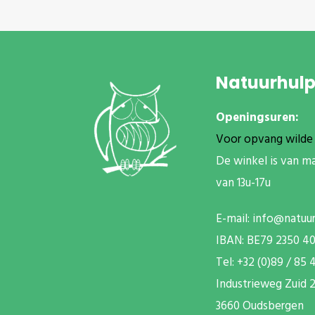
Natuurhul
Openingsuren:
Voor opvang wilde 
De winkel is van m
van 13u-17u
E-mail:
info@natuu
IBAN: BE79 2350 4
T
el: +32 (0)89 / 85 
Industrieweg Zuid
2
3660 Oudsbergen