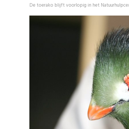
De toerako blijft voorlopig in het Natuurhulpc