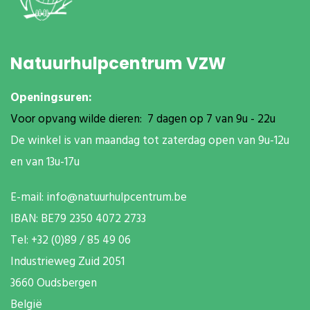
Natuurhulpcentrum VZW
Openingsuren:
Voor opvang wilde dieren: 7 dagen op 7 van 9u - 22u
De winkel is van maandag tot zaterdag open van 9u-12u
en van 13u-17u
E-mail:
info@natuurhulpcentrum.be
IBAN: BE79 2350 4072 2733
T
el: +32 (0)89 / 85 49 06
Industrieweg Zuid
2051
3660 Oudsbergen
België