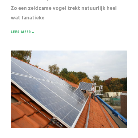
Zo een zeldzame vogel trekt natuurlijk heel
wat fanatieke
LEES MEER→