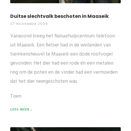
Duitse slechtvalk beschoten in Maaseik
27 NOVEMBER 2009
Vanavond kreeg het Natuurhulpcentrum telefoon
uit Maaseik. Een fietser had in de weilanden van
Siemkensheuvel te Maaseik een dode roofvogel
gevonden. Het dier had een rode én een metalen
ring om de poten en de vinder had een vermoeden
dat het dier neergeschoten was.
Toen
LEES MEER→