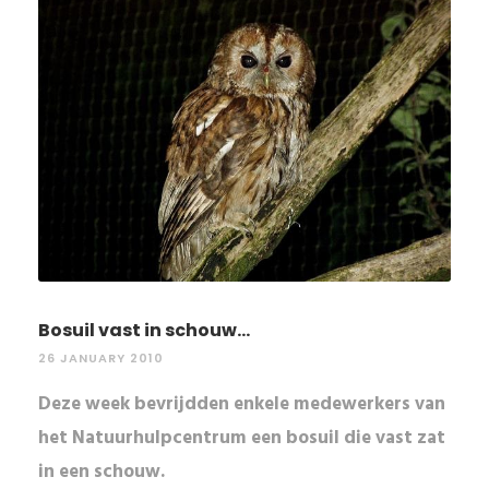
Bosuil vast in schouw...
26 JANUARY 2010
Deze week bevrijdden enkele medewerkers van
het Natuurhulpcentrum een bosuil die vast zat
in een schouw.