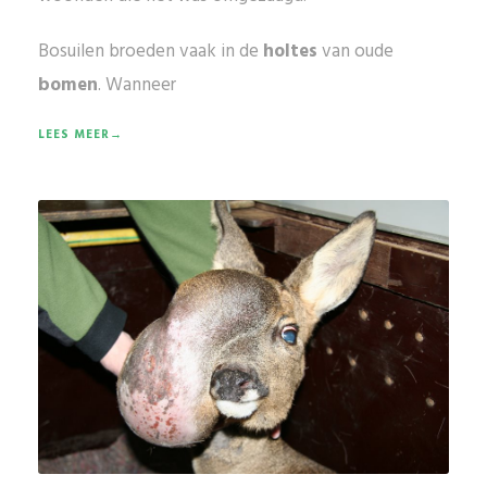
Bosuilen broeden vaak in de
holtes
van oude
bomen
. Wanneer
LEES MEER→