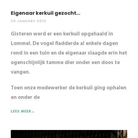
Eigenaar kerkuil gezocht...
29 JANUARY 2010
Gisteren werd er een kerkuil opgehaald in
Lommel. De vogel fladderde al enkele dagen
rond in een tuin en de eigenaar slaagde erin het
ogenschijnlijk tamme dier onder een doos te
vangen.
Toen onze medewerker de
kerkuil
ging ophalen
en onder de
LEES MEER→