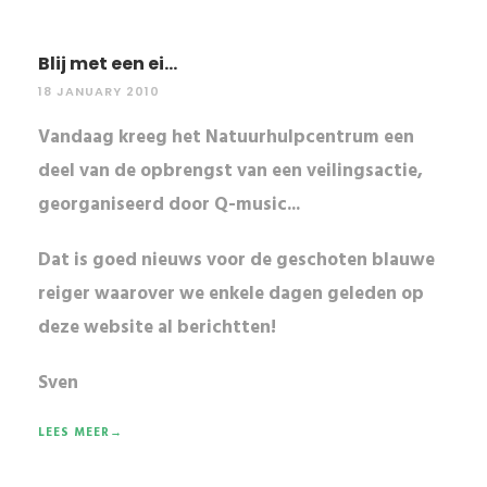
Blij met een ei...
18 JANUARY 2010
Vandaag kreeg het Natuurhulpcentrum een
deel van de opbrengst van een veilingsactie,
georganiseerd door Q-music...
Dat is
goed nieuws
voor de
geschoten blauwe
reiger
waarover we enkele dagen geleden op
deze website al berichtten!
Sven
LEES MEER→