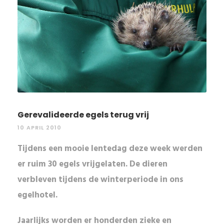
Gerevalideerde egels terug vrij
10 APRIL 2010
Tijdens een mooie lentedag deze week werden
er ruim 30 egels vrijgelaten. De dieren
verbleven tijdens de winterperiode in ons
egelhotel.
Jaarlijks worden er
honderden zieke en