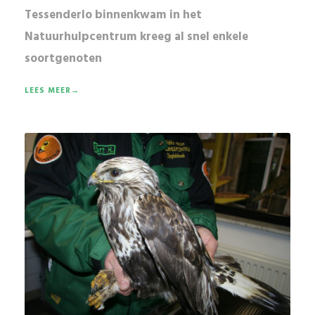
Tessenderlo binnenkwam in het
Natuurhulpcentrum kreeg al snel enkele
soortgenoten
LEES MEER→