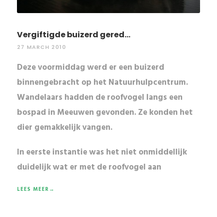
Vergiftigde buizerd gered...
27 MARCH 2010
Deze voormiddag werd er een buizerd
binnengebracht op het Natuurhulpcentrum.
Wandelaars hadden de roofvogel langs een
bospad in Meeuwen gevonden. Ze konden het
dier gemakkelijk vangen.
In eerste instantie was het niet onmiddellijk
duidelijk wat er met de
roofvogel
aan
LEES MEER→