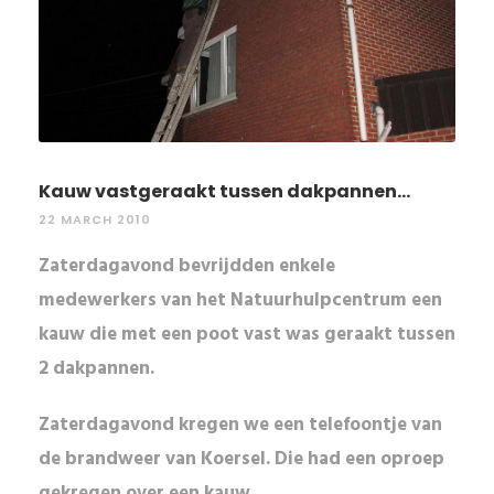
Kauw vastgeraakt tussen dakpannen...
22 MARCH 2010
Zaterdagavond bevrijdden enkele
medewerkers van het Natuurhulpcentrum een
kauw die met een poot vast was geraakt tussen
2 dakpannen.
Zaterdagavond kregen we een telefoontje van
de brandweer van
Koersel
. Die had een oproep
gekregen over een
kauw