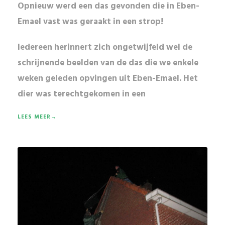
Opnieuw werd een das gevonden die in Eben-
Emael vast was geraakt in een strop!
Iedereen herinnert zich ongetwijfeld wel de
schrijnende beelden van de das die we
enkele
weken geleden
opvingen uit Eben-Emael. Het
dier was terechtgekomen in een
LEES MEER→